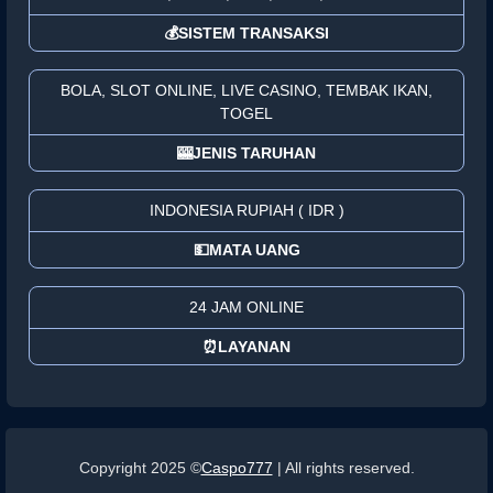
💰SISTEM TRANSAKSI
BOLA, SLOT ONLINE, LIVE CASINO, TEMBAK IKAN,
TOGEL
🎰JENIS TARUHAN
INDONESIA RUPIAH ( IDR )
💵MATA UANG
24 JAM ONLINE
⏰LAYANAN
Copyright 2025 ©
Caspo777
| All rights reserved.